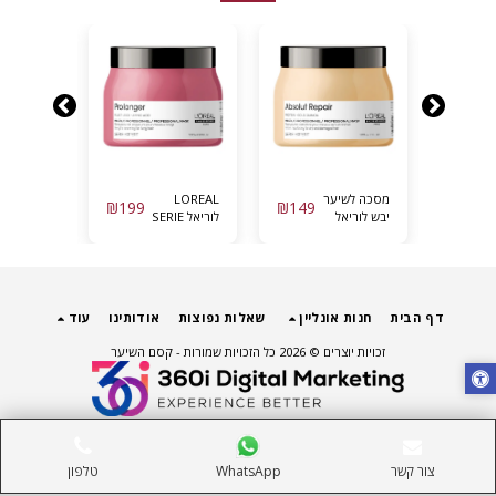
מסכה לשיער
LOREAL
מסכה
₪
199
₪
149
₪
199
יבש לוריאל
לוריאל SERIE
מקצועית
אבסולוט
EXPERT |
“מטאל
ריפייר גולד
פרו לונגר
דיטוקס”
500 מ”ל
מסכה לשיער
לשיער 
LOREAL
ארוך לחידוש
מ”ל – לורי
אורכי השיער
LOREAL
דף הבית
חנות אונליין
שאלות נפוצות
אודותינו
עוד
| 500 מ”ל
זכויות יוצרים © 2026 כל הזכויות שמורות -
קסם השיער
צור קשר
WhatsApp
טלפון