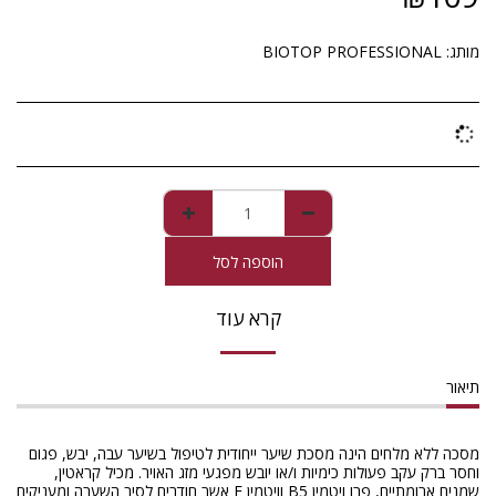
מותג:
BIOTOP PROFESSIONAL
הוספה לסל
קרא עוד
תיאור
מסכה ללא מלחים הינה מסכת שיער ייחודית לטיפול בשיער עבה, יבש, פגום
וחסר ברק עקב פעולות כימיות ו/או יובש מפגעי מזג האויר. מכיל קראטין,
שמנים ארומתיים, פרו ויטמין B5 וויטמין E אשר חודרים לסיב השערה ומעניקים