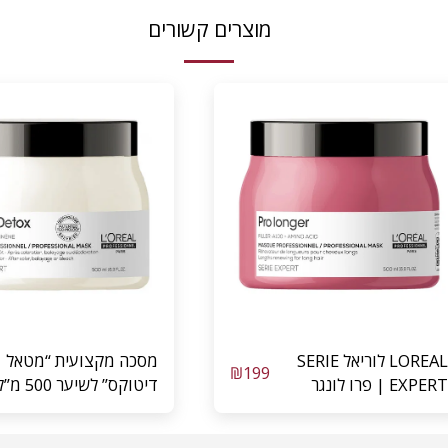
מוצרים קשורים
LOREAL לוריאל SERIE
מסכה מקצועית “מטאל
₪
199
EXPERT | פרו לונגר
דיטוקס” לשיער 
מסכה לשיער ארוך לחידוש
לוריאל LOREAL
אורכי השיער | 500 מ”ל