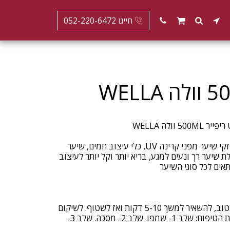
חייגו 052-220-6472
מסכה קרמית ויוקרתית לשיקום נזקי שיער מפני קרינה UV, כלי עיצוב חמים, שיער
ת שיער רך ונעים למגע, בריא יותר וקל יותר לעיצוב
יש למרוח את המסכה על שיער רטוב, להשאיר למשך 5-10 דקות ואז לשטוף. לשיקום
אולטימטיבי יש לעקוב אחרי שגרת הטיפוח: שלב 1- שמפו. שלב 2- מסכה. שלב 3-