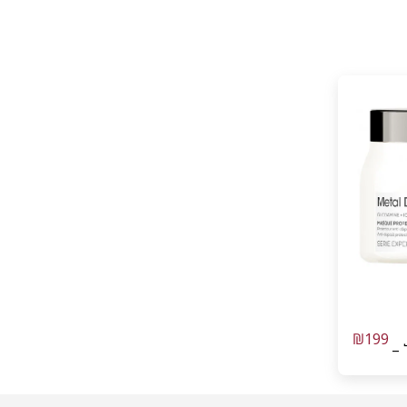
₪
199
500 מ”ל –