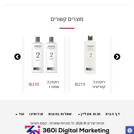
מוצרים קשורים
ניוקסין 2
ניוקסין 2
ניוקסין 4
₪
339
₪
219
₪
219
קונדישינר
שמפו +
שמפו ליטר
טיפולי ליטר -
קונדישינר
NIOXIN
NIOXIN
ליטר -
NIOXIN
דף הבית
חנות אונליין
שאלות נפוצות
אודותינו
עוד
זכויות יוצרים © 2026 כל הזכויות שמורות -
קסם השיער