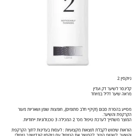
מסייע בהסרת סבום (זקיקיי חלב סתומים), חומצות שומן ושאריות מעור
הוראות שימוש לקבלת תוצאות מקצועיות : לעסות בעדינות לתוך הקרקפת
והשיער. לשטוף היטב. להמשיך את הטיפול עם ניוקסין קונדישינר טיפולי