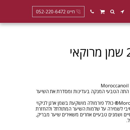
חייגו 052-220-6472
קלינזינג קונדישינר להזנת תלתלים 250ML שמן מרוקאי
 התה הטבעי המנקה בעדינות ומסדרת את השיער
מרכך ניקוי תלתלים של Moroccanoil® כולל פורמולה מושקעת בשמן ארגן לניקוי
טנסיבי לשמירה על שלמות השיער המתולתל ולהחזרת
ים ושמנים טבעיים אחרים משאירים שיער מבריק,