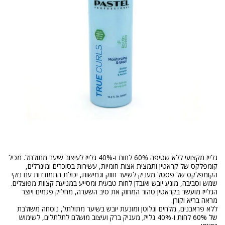
גלייז מקצועי ללא שטיפה 60% לחות ו-40% גלייז לעיצוב שיער מתולתל. מכיל
קומפלקס של קראטין ותמצית אצות חומיות, עשירות בסוכרים ומינרלים,
הקומפלקס של פסטל מעניק לשיער חוזק וגמישות, יכולת התמודדות עם נזקי
הגלייז מועשר בקראטין טהור המחזק את סיב השערה, מחליק פגמים ויוצר
ללא פראבנים, מלחים וגלוטן ומונעת יובש בשיער מתולתל, נוסחה משולבת
של 60% לחות ו-40% גלייז, מעניק ברק ועיצוב מושלם לתלתלים, לשימוש