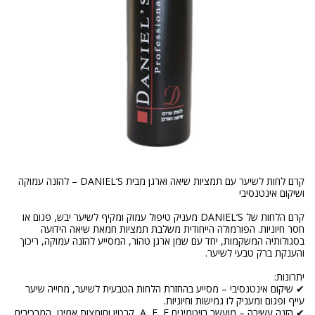
קרם לחות לשיער עם תמציות שיאה וארגן מבית DANIEL’S – להזנה עמוקה
קרם הלחות של DANIEL’S מעניק טיפול עמוק ומקיף לשיער יבש, פגום או
חסר חיוניות. הפורמולה הייחודית משלבת תמציות חמאת שיאה הידועה
בסגולותיה המשקמות, יחד עם שמן ארגן טהור, המסייע להזנה עמוקה, ריכוך
✔ שיקום אינטנסיבי – מסייע בהחזרת הלחות הטבעית לשיער, מחייה שיער
✔ הזנה עשירה – מועשר בויטמינים A, E, F, קרטין וחומצות אמינו, המרכיבים