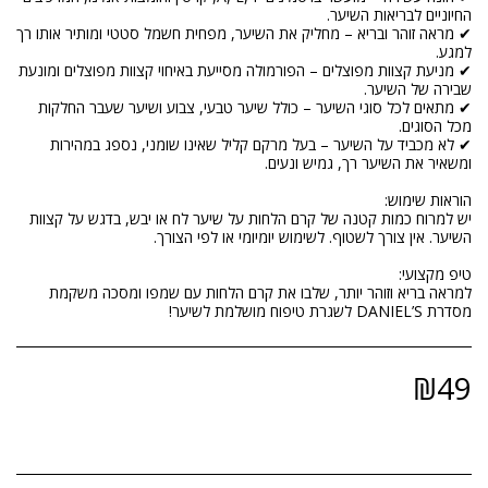
✔ מראה זוהר ובריא – מחליק את השיער, מפחית חשמל סטטי ומותיר אותו רך
✔ מניעת קצוות מפוצלים – הפורמולה מסייעת באיחוי קצוות מפוצלים ומונעת
✔ מתאים לכל סוגי השיער – כולל שיער טבעי, צבוע ושיער שעבר החלקות
✔ לא מכביד על השיער – בעל מרקם קליל שאינו שומני, נספג במהירות
יש למרוח כמות קטנה של קרם הלחות על שיער לח או יבש, בדגש על קצוות
למראה בריא וזוהר יותר, שלבו את קרם הלחות עם שמפו ומסכה משקמת
מסדרת DANIEL’S לשגרת טיפוח מושלמת לשיער!
₪
49