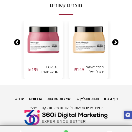
מוצרים קשורים
מסכה לשיער
LOREAL
מסכה
₪
199
₪
149
₪
199
יבש לוריאל
לוריאל SERIE
מקצועית
אבסולוט
EXPERT |
“מטאל
ריפייר גולד
פרו לונגר
דיטוקס”
500 מ”ל
מסכה לשיער
לשיער 
LOREAL
ארוך לחידוש
מ”ל – לורי
אורכי השיער
LOREAL
דף הבית
חנות אונליין
שאלות נפוצות
אודותינו
עוד
| 500 מ”ל
זכויות יוצרים © 2026 כל הזכויות שמורות -
קסם השיער