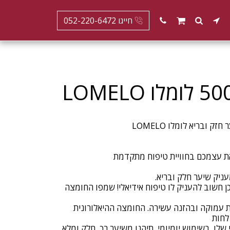
חייגו 052-220-6472
ן חשוב להעניק לו טיפוח אידיאלי! שמפו החומצה
 עמוקה ובהזנה עשירה. החומצה ההיאלורונית
לו. בשימוש יומיומי, תיהנו משיער רך, חלק ומלא