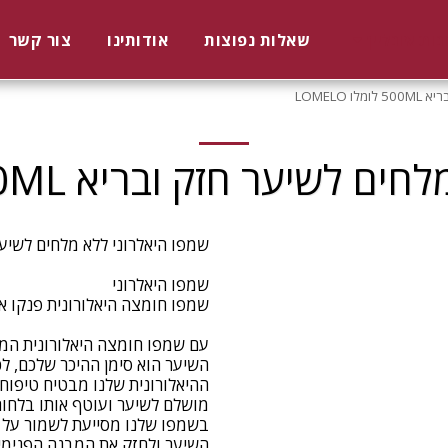
נות אונליין
שאלות נפוצות
אודותינו
צור קשר
LOMELO
ער חזק ובריא 500ML לומלו LOMELO
השיער הוא סימן ההיכר שלכם, לכ
מושלם לשיער ועוטף אותו בלחות
השיער ולחזק את המבנה הפנימי ש