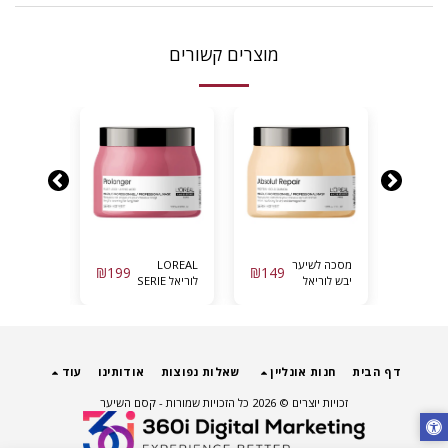
מוצרים קשורים
מסכה לשיער
LOREAL
מסכה
₪
199
₪
149
₪
199
יבש לוריאל
לוריאל SERIE
מקצועית
אבסולוט
EXPERT |
“מטאל
ריפייר גולד
פרו לונגר
דיטוקס”
500 מ”ל
מסכה לשיער
לשיער 
LOREAL
ארוך לחידוש
מ”ל – לורי
אורכי השיער
LOREAL
דף הבית
חנות אונליין
שאלות נפוצות
אודותינו
עוד
| 500 מ”ל
זכויות יוצרים © 2026 כל הזכויות שמורות -
קסם השיער