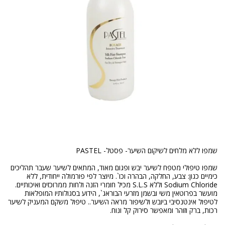
שמפו טיפולי מטפח לשיער יבש ופגום מאוד, המתאים לשיער שעבר תהליכים
כימיים כגון: צבע, החלקה, הבהרה וכו`. מיוצר לפי פורמולה ייחודית, ללא
Sodium Chloride וללא S.L.S מכיל חומרי הזנה ולחות ממרוכזים ואיכותיים.
מועשר בפרוטאין משי ובשמן מזרעי הבוראג`, הידוע בסגולותיו המופלאות
לטיפול אינטנסיבי ביובש ולשיפור מראה השיער.. טיפול משקם המעניק לשיער