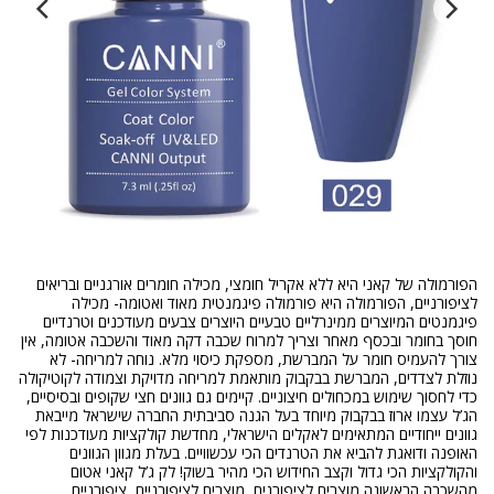
הפורמולה של קאני היא ללא אקריל חומצי, מכילה חומרים אורגניים ובריאים
לציפורניים, הפורמולה היא פורמולה פיגמנטית מאוד ואטומה- מכילה
פיגמנטים המיוצרים ממינרליים טבעיים היוצרים צבעים מעודכנים וטרנדיים
חוסך בחומר ובכסף מאחר וצריך למרוח שכבה דקה מאוד והשכבה אטומה, אין
צורך להעמיס חומר על המברשת, מספקת כיסוי מלא. נוחה למריחה- לא
נוזלת לצדדים, המברשת בבקבוק מותאמת למריחה מדויקת וצמודה לקוטיקולה
כדי לחסוך שימוש במכחולים חיצוניים. קיימים גם גוונים חצי שקופים ובסיסיים,
הג’ל עצמו ארוז בבקבוק מיוחד בעל הגנה סביבתית החברה שישראל מייבאת
גוונים ייחודיים המתאימים לאקלים הישראלי, מחדשת קולקציות מעודכנות לפי
האופנה ודואגת להביא את הטרנדים הכי עכשוויים. בעלת מגוון הגוונים
והקולקציות הכי גדול וקצב החידוש הכי מהיר בשוק! לק ג’ל קאני אטום
מהשכבה הראשונה מוצרים לציפורנים, מוצרים לציפורניים, ציפורניים,