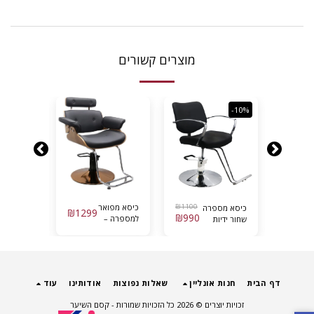
מוצרים קשורים
-10%
1100
₪
כיסא מפואר
כיסא הנרי
כיסא מספרה
₪
1299
₪
1199
₪
990
למספרה –
ברבר
שחור ידיות
שחור בשילוב
מצופות כרום
עץ
דף הבית
חנות אונליין
שאלות נפוצות
אודותינו
עוד
זכויות יוצרים © 2026 כל הזכויות שמורות -
קסם השיער